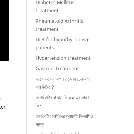
Diabetes Mellitus
treatment
Rheumatoid Arthritis
treatment
Diet for hypothyroidism
patients
Hypertension treatment
Gastritis treatment
বছরে কতবার আপনার হেলথ চেকআপ
করা উচিত ?
আর্থ্রাইটিস বা বাত কি এবং এর কারণ
n,
কি?
ter
ডায়াবেটিস রোগীদের প্রায়শই জিজ্ঞাসিত
প্রশ্ন